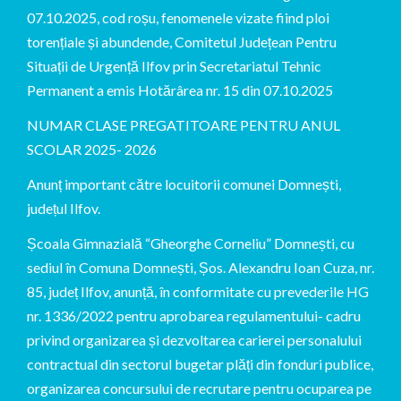
07.10.2025, cod roșu, fenomenele vizate fiind ploi
torențiale și abundende, Comitetul Județean Pentru
Situații de Urgență Ilfov prin Secretariatul Tehnic
Permanent a emis Hotărârea nr. 15 din 07.10.2025
NUMAR CLASE PREGATITOARE PENTRU ANUL
SCOLAR 2025- 2026
Anunț important către locuitorii comunei Domnești,
județul Ilfov.
Școala Gimnazială “Gheorghe Corneliu” Domnești, cu
sediul în Comuna Domnești, Șos. Alexandru Ioan Cuza, nr.
85, județ Ilfov, anunță, în conformitate cu prevederile HG
nr. 1336/2022 pentru aprobarea regulamentului- cadru
privind organizarea și dezvoltarea carierei personalului
contractual din sectorul bugetar plăți din fonduri publice,
organizarea concursului de recrutare pentru ocuparea pe