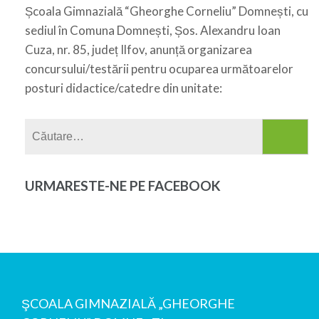
Școala Gimnazială “Gheorghe Corneliu” Domnești, cu
sediul în Comuna Domnești, Șos. Alexandru Ioan
Cuza, nr. 85, județ Ilfov, anunță organizarea
concursului/testării pentru ocuparea următoarelor
posturi didactice/catedre din unitate:
Caută
după:
URMARESTE-NE PE FACEBOOK
ŞCOALA GIMNAZIALĂ „GHEORGHE