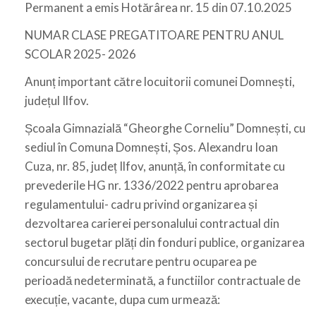
Permanent a emis Hotărârea nr. 15 din 07.10.2025
NUMAR CLASE PREGATITOARE PENTRU ANUL
SCOLAR 2025- 2026
Anunț important către locuitorii comunei Domnești,
județul Ilfov.
Școala Gimnazială “Gheorghe Corneliu” Domnești, cu
sediul în Comuna Domnești, Șos. Alexandru Ioan
Cuza, nr. 85, județ Ilfov, anunță, în conformitate cu
prevederile HG nr. 1336/2022 pentru aprobarea
regulamentului- cadru privind organizarea și
dezvoltarea carierei personalului contractual din
sectorul bugetar plăți din fonduri publice, organizarea
concursului de recrutare pentru ocuparea pe
perioadă nedeterminată, a functiilor contractuale de
execuție, vacante, dupa cum urmează: