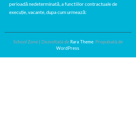
perioadă nedeterminată, a functiilor contractuale de
execuție, vacante, dupa cum urmează:
School Zone | Dezvoltată de
Rara Theme
. Propulsată de
WordPress
.