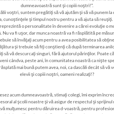
dumneavoastră sunt şi copiii noştri!”.
ălii voştri, suntem pregătiţi să vă ajutăm şi să vă punem la 
, cunoştinţele şi timpul nostru pentru a vă ajuta să reuşiţi.
 reprezintă o personalitate în devenire a cărei evoluţie o m
 Nu va fi uşor, dar munca noastră va fi răsplătită pe măsur
ebuie să învăţaţi acum pentru a avea posibilitatea să obţine
ăţătura şi trebuie să fiţi conştienţi că după terminarea anil
iţi să vă descurcaţi singuri, fără ajutorul părinţilor. Poate că
eveni cândva, peste ani, în comunitatea noastră ca nişte spe
răsplată mai bună putem avea, noi, ca dascăli decât să vă 
elevii şi copiii noştri, oameni realizaţi!?
sez acum dumneavoastră, stimaţi colegi, îmi exprim încre
esoral al şcolii noastre şi vă asigur de respectul şi sprijinul
,vă mulţumesc pentru dăruirea d-voastră, pentru profesio