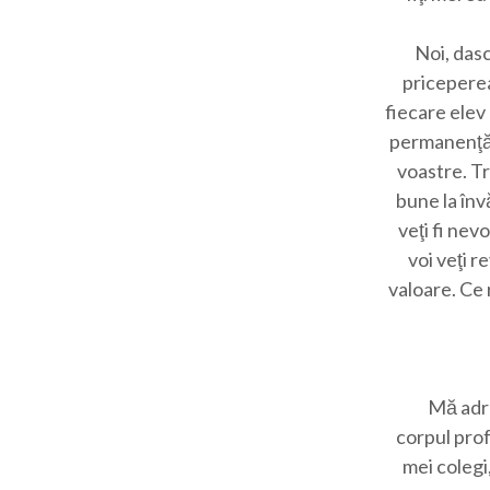
Noi, dasc
priceperea
fiecare elev
permanenţă.
voastre. Tr
bune la înv
veţi fi nevo
voi veţi r
valoare. Ce 
Mă adre
corpul prof
mei colegi