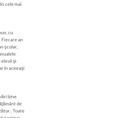
in cele mai
bun, cu
. Fiecare an
n şcolar,
anualele
elevii şi
ar în aceeaşi
diri bine
văţământ de
ător . Toate
lui primar,