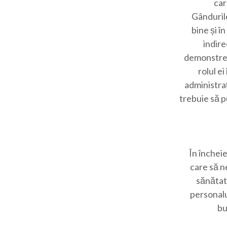
car
Gândurile
bine și î
indire
demonstreaz
rolul ei
administraţi
trebuie să p
În închei
care să n
sănătate
personalul
bu