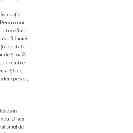
dispoziţie
 Pentru noi
onitorizăm în
a strădaniei
ţi rezultate
or de şcoală
 unii dintre
cialişti de
vedem pe voi,
derea în
 meu. Dragii
nalismul de