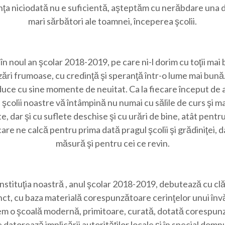
ţa niciodată nu e suficientă, aşteptăm cu nerăbdare una d
mari sărbători ale toamnei, începerea şcolii.
în noul an şcolar 2018-2019, pe care ni-l dorim cu toţii mai 
zări frumoase, cu credinţă şi speranţă într-o lume mai bună
duce cu sine momente de neuitat. Ca la fiecare început de a
 şcolii noastre vă întâmpină nu numai cu sălile de curs şi m
e, dar şi cu suflete deschise şi cu urări de bine, atât pentru 
care ne calcă pentru prima dată pragul şcolii şi grădiniţei, d
măsură şi pentru cei ce revin.
nstituţia noastră , anul şcolar 2018-2019, debutează cu clă
nct, cu baza materială corespunzătoare cerinţelor unui în
vem o şcoală modernă, primitoare, curată, dotată corespunz
 datorează implicării autorităţilor locale şi în special domnu