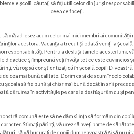
blemele şcolii, căutaţi să fiţi utili celor din jur şi responsabili
ceea ce faceţi.
 să mă adresez acum celor mai mici membri ai comunităţii 
ărinţilor acestora. Vacanţa a trecut şi odată veniţi la şcoal
noi responsabilităţi. Pentru a desluşi tainele acestei lumi, v
e didactice şi împreună veţi învăţa tot ce este cuviincios şi
rinţi, vă rog să conştientizaţi că în şcoală copiii D-voastr
e de cea mai bună calitate. Dorim ca şi de acum încolo cola
u şcoala să fie bună şi chiar mai bună decât în anii precede
oată dăruirea în activităţile pe care le desfăşurăm cu şi pen
noastră comună este să ne dăm silinţa să formăm din copil
caracter. Stimaţi părinţi, vă urez să aveţi parte de sănătate
 alături, să vă bucuraţi de copiii dumneavoastră şi să nu uitaţ