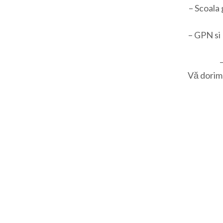
– Scoala
– GPN si 
Vă dorim 