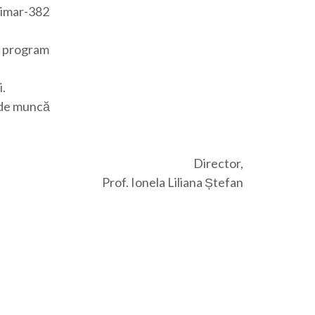
rimar-382
cu program
.
e de muncă
Director,
Prof. Ionela Liliana Ștefan