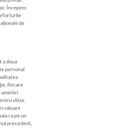
itor. Începem
eforturile
caţionale de
t a doua
fie personal
nalitatea
ţie, fiecare
 amintiri
entru viitor.
în valoare
oala ca pe un
 anul precedent,