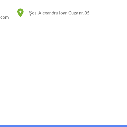
rneliu" Domnesti
CICERO)
Şos. Alexandru Ioan Cuza nr. 85
.com