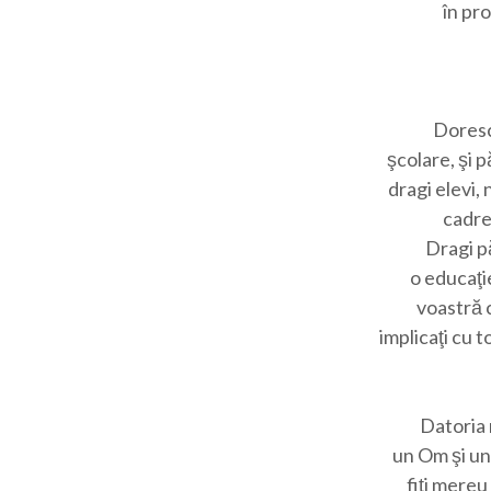
în pro
Doresc
şcolare, şi p
dragi elevi, 
cadrel
Dragi pă
o educaţi
voastră c
implicaţi cu t
Datoria 
un Om şi un 
fiţi mereu