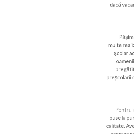
dacă vacan
Păşim 
multe reali
şcolar a
oamenii
pregătit
preşcolarii 
Pentru i
puse la pu
calitate. A
acestea se