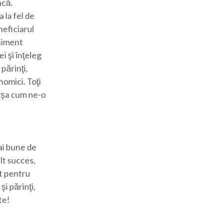
ncă.
 la fel de
neficiarul
eniment
i şi înţeleg
 părinţi,
onomici. Toţi
 aşa cum ne-o
ai bune de
lt succes,
ât pentru
şi părinţi,
te!