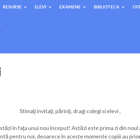
RESURSE
ELEVI
EXAMENE
BIBLIOTECA
OF
T
i
Stimaţi invitaţi, părinţi, dragi colegi si elevi ,
stăzi în faţa unui nou început! Astăzi este prima zi din noul 
antă pentru noi, deoarece în aceste momente copiii au prior