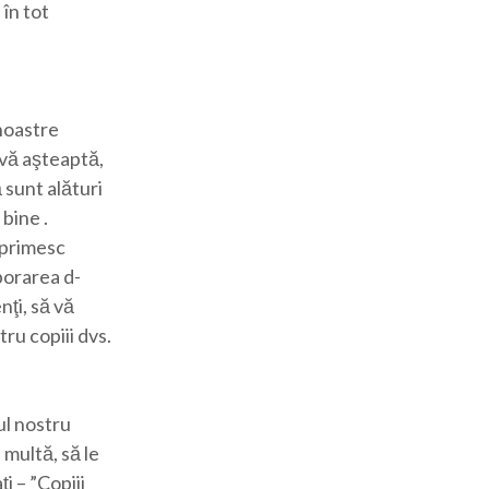
 în tot
noastre
ă vă aşteaptă,
ă sunt alături
 bine .
ă primesc
borarea d-
nţi, să vă
tru copiii dvs.
ul nostru
 multă, să le
i – ”Copiii