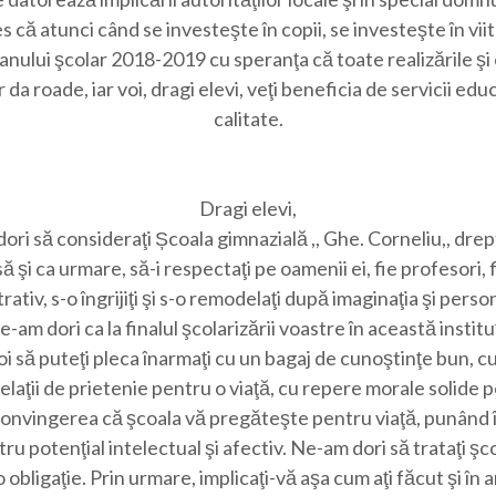
es că atunci când se investeşte în copii, se investeşte în vi
 anului şcolar 2018-2019 cu speranţa că toate realizările şi 
 da roade, iar voi, dragi elevi, veţi beneficia de servicii edu
calitate.
Dragi elevi,
ori să consideraţi Școala gimnazială ,, Ghe. Corneliu,, drep
ă şi ca urmare, să-i respectaţi pe oamenii ei, fie profesori, 
rativ, s-o îngrijiţi şi s-o remodelaţi după imaginaţia şi perso
-am dori ca la finalul şcolarizării voastre în această institu
oi să puteţi pleca înarmaţi cu un bagaj de cunoştinţe bun, cu
laţii de prietenie pentru o viaţă, cu repere morale solide p
convingerea că şcoala vă pregăteşte pentru viaţă, punând 
tru potenţial intelectual şi afectiv. Ne-am dori să trataţi şc
o obligaţie. Prin urmare, implicaţi-vă aşa cum aţi făcut şi în