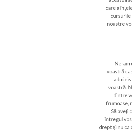
care a înţel
cursurile
noastre vor
Ne-am d
voastră cas
administ
voastră. Ne
dintre v
frumoase, re
Să aveţi 
întregul vos
drept şi nu ca 