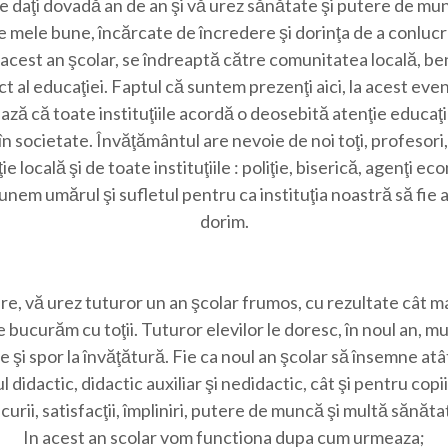
e daţi dovadă an de an şi vă urez sănătate şi putere de mu
 mele bune, încărcate de încredere şi dorinţa de a conlucra
n acest an şcolar, se îndreaptă către comunitatea locală, be
ct al educaţiei. Faptul că suntem prezenţi aici, la acest ev
ă că toate instituţiile acordă o deosebită atenţie educaţie
 în societate. Învăţământul are nevoie de noi toţi, profesori,
e locală şi de toate instituţiile : poliţie, biserică, agenţi ec
unem umărul şi sufletul pentru ca instituţia noastră să fie
dorim.
ere, vă urez tuturor un an şcolar frumos, cu rezultate cât m
e bucurăm cu toţii. Tuturor elevilor le doresc, în noul an, mu
 şi spor la învăţătură. Fie ca noul an şcolar să însemne at
 didactic, didactic auxiliar şi nedidactic, cât şi pentru copii 
curii, satisfacţii, împliniri, putere de muncă şi multă sănăta
In acest an scolar vom functiona dupa cum urmeaza;