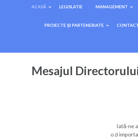
ACASĂ
LEGISLATIE
MANAGEMENT
PROIECTE ȘI PARTENERIATE
CONTAC
Mesajul Directorulu
Iată-ne a
o zi import