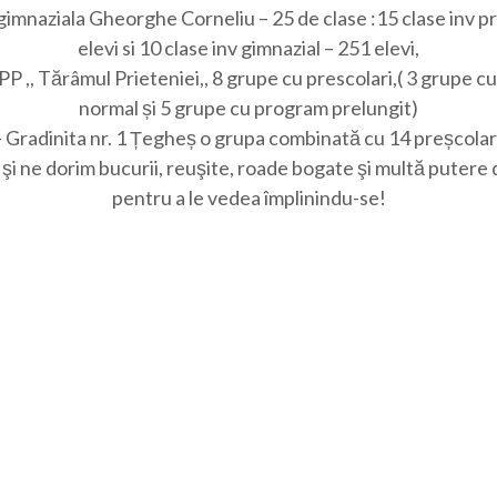
 gimnaziala Gheorghe Corneliu – 25 de clase :15 clase inv p
elevi si 10 clase inv gimnazial – 251 elevi,
PP ,, Tărâmul Prieteniei,, 8 grupe cu prescolari,( 3 grupe 
normal și 5 grupe cu program prelungit)
– Gradinita nr. 1 Țegheș o grupa combinată cu 14 preșcolari
şi ne dorim bucurii, reuşite, roade bogate şi multă puter
pentru a le vedea împlinindu-se!