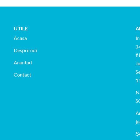
UTILE
A
Acasa
În
14
Despre noi
fi
Anunturi
Ju
Se
Contact
1
N
S
An
ju
Ș