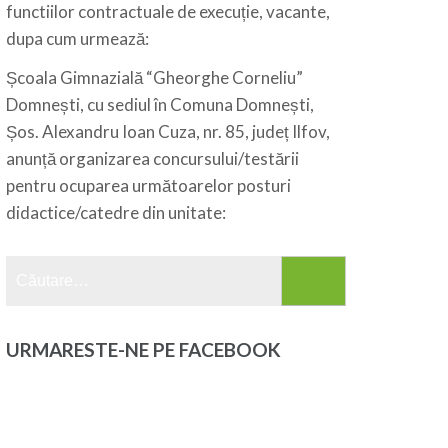
functiilor contractuale de execuție, vacante,
dupa cum urmează:
Școala Gimnazială “Gheorghe Corneliu”
Domnești, cu sediul în Comuna Domnești,
Șos. Alexandru Ioan Cuza, nr. 85, județ Ilfov,
anunță organizarea concursului/testării
pentru ocuparea următoarelor posturi
didactice/catedre din unitate:
Caută
după:
URMARESTE-NE PE FACEBOOK