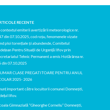
RTICOLE RECENTE
 contextul emiterii avertizării meteorologice nr.
7 din 07.10.2025, cod roșu, fenomenele vizate
ind ploi torențiale și abundende, Comitetul
dețean Pentru Situații de Urgență Ilfov prin
cretariatul Tehnic Permanent a emis Hotărârea nr.
5 din 07.10.2025
UMAR CLASE PREGATITOARE PENTRU ANUL
COLAR 2025- 2026
unț important către locuitorii comunei Domnești,
dețul Ilfov.
coala Gimnazială “Gheorghe Corneliu” Domnești,