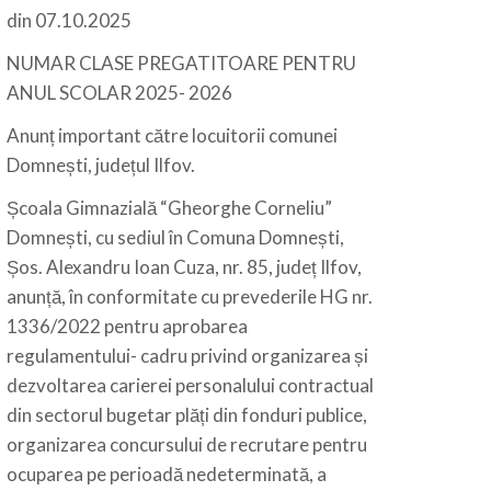
din 07.10.2025
NUMAR CLASE PREGATITOARE PENTRU
ANUL SCOLAR 2025- 2026
Anunț important către locuitorii comunei
Domnești, județul Ilfov.
Școala Gimnazială “Gheorghe Corneliu”
Domnești, cu sediul în Comuna Domnești,
Șos. Alexandru Ioan Cuza, nr. 85, județ Ilfov,
anunță, în conformitate cu prevederile HG nr.
1336/2022 pentru aprobarea
regulamentului- cadru privind organizarea și
dezvoltarea carierei personalului contractual
din sectorul bugetar plăți din fonduri publice,
organizarea concursului de recrutare pentru
ocuparea pe perioadă nedeterminată, a