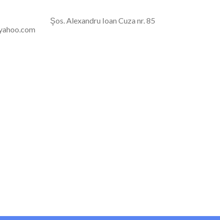
rneliu" Domnesti
CICERO)
Şos. Alexandru Ioan Cuza nr. 85
yahoo.com