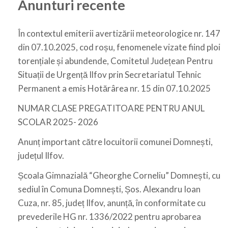
Anunturi recente
În contextul emiterii avertizării meteorologice nr. 147
din 07.10.2025, cod roșu, fenomenele vizate fiind ploi
torențiale și abundende, Comitetul Județean Pentru
Situații de Urgență Ilfov prin Secretariatul Tehnic
Permanent a emis Hotărârea nr. 15 din 07.10.2025
NUMAR CLASE PREGATITOARE PENTRU ANUL
SCOLAR 2025- 2026
Anunț important către locuitorii comunei Domnești,
județul Ilfov.
Școala Gimnazială “Gheorghe Corneliu” Domnești, cu
sediul în Comuna Domnești, Șos. Alexandru Ioan
Cuza, nr. 85, județ Ilfov, anunță, în conformitate cu
prevederile HG nr. 1336/2022 pentru aprobarea