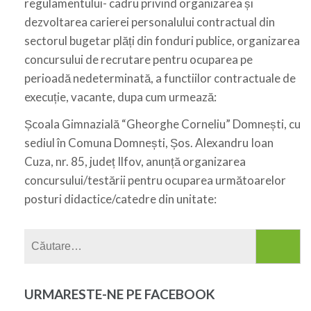
regulamentului- cadru privind organizarea și
dezvoltarea carierei personalului contractual din
sectorul bugetar plăți din fonduri publice, organizarea
concursului de recrutare pentru ocuparea pe
perioadă nedeterminată, a functiilor contractuale de
execuție, vacante, dupa cum urmează:
Școala Gimnazială “Gheorghe Corneliu” Domnești, cu
sediul în Comuna Domnești, Șos. Alexandru Ioan
Cuza, nr. 85, județ Ilfov, anunță organizarea
concursului/testării pentru ocuparea următoarelor
posturi didactice/catedre din unitate:
Caută
după:
URMARESTE-NE PE FACEBOOK