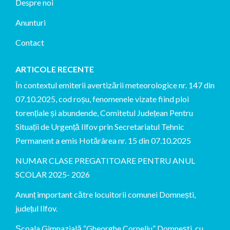
Despre noi
Anunturi
Contact
ARTICOLE RECENTE
În contextul emiterii avertizării meteorologice nr. 147 din
07.10.2025, cod roșu, fenomenele vizate fiind ploi
torențiale și abundende, Comitetul Județean Pentru
Situații de Urgență Ilfov prin Secretariatul Tehnic
Permanent a emis Hotărârea nr. 15 din 07.10.2025
NUMAR CLASE PREGATITOARE PENTRU ANUL
SCOLAR 2025- 2026
Anunț important către locuitorii comunei Domnești,
județul Ilfov.
Școala Gimnazială “Gheorghe Corneliu” Domnești, cu