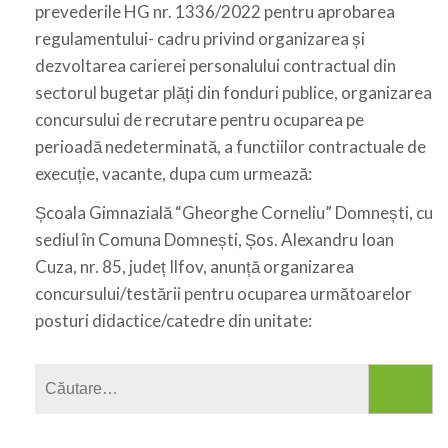
prevederile HG nr. 1336/2022 pentru aprobarea
regulamentului- cadru privind organizarea și
dezvoltarea carierei personalului contractual din
sectorul bugetar plăți din fonduri publice, organizarea
concursului de recrutare pentru ocuparea pe
perioadă nedeterminată, a functiilor contractuale de
execuție, vacante, dupa cum urmează:
Școala Gimnazială “Gheorghe Corneliu” Domnești, cu
sediul în Comuna Domnești, Șos. Alexandru Ioan
Cuza, nr. 85, județ Ilfov, anunță organizarea
concursului/testării pentru ocuparea următoarelor
posturi didactice/catedre din unitate:
Caută
după: